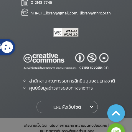
0 2143 7746
NHRCT.Library@gmail.com; library@nhrc.or.th
้
ดูรายละเอียดสัญญา
สงวนสิทธิ์ภายใต้สัญญาอนุญาต Creative Commons •
สำนักงานคณะกรรมการสิทธิมนุษยชนแห่งชาติ
ศูนย์ข้อมูลข่าวสารของทางราชการ
แผนผังเว็บไซต์
นโยบายเว็บไซต์
นโยบายการรักษาความมั่นคงปลอดภัย
นโยบายการคุ้มครองข้อมูลส่วนบุคคล