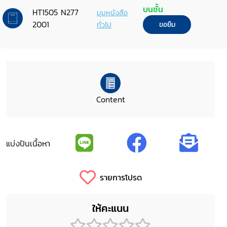
Delhi on 11 August, 2001 : a report
บนชั้น
HT1505 N277
มุมหนังสือ
2001
ทั่วไป
ขอยืม
Content
แบ่งปันเนื้อหา
รายการโปรด
ให้คะแนน