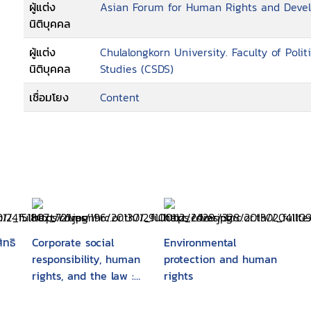
ผู้แต่ง
Asian Forum for Human Rights and Deve
นิติบุคคล
ผู้แต่ง
Chulalongkorn University. Faculty of Poli
นิติบุคคล
Studies (CSDS)
เชื่อมโยง
Content
ทธิ
Corporate social
Environmental
responsibility, human
protection and human
rights, and the law :
rights
multinational
corporations in