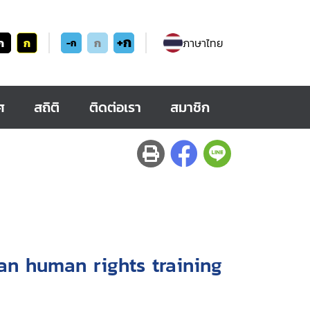
+ก
ก
ก
ก
ภาษาไทย
-ก
ศ
สถิติ
ติดต่อเรา
สมาชิก
ian human rights training