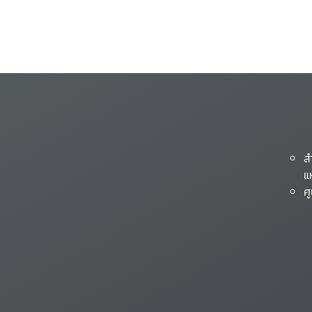
ส
แ
ศ