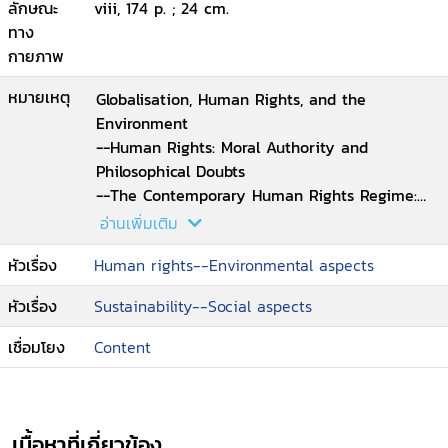
ลักษณะ
viii, 174 p. ; 24 cm.
ทาง
กายภาพ
หมายเหตุ
Globalisation, Human Rights, and the
Environment
--Human Rights: Moral Authority and
Philosophical Doubts
--The Contemporary Human Rights Regime:
Some Criticisms and an Alternative
อ่านเพิ่มเติม
--Environmental Sustainability and
หัวเรื่อง
Human rights--Environmental aspects
Environmental Values
--The Institutions of Sustainability:
หัวเรื่อง
Sustainability--Social aspects
Citizenship, Democracy, Justice
--Rights or Sustainability: Rights and
เชื่อมโยง
Content
Sustainability?.
เนื้อหาที่เกี่ยวข้อง