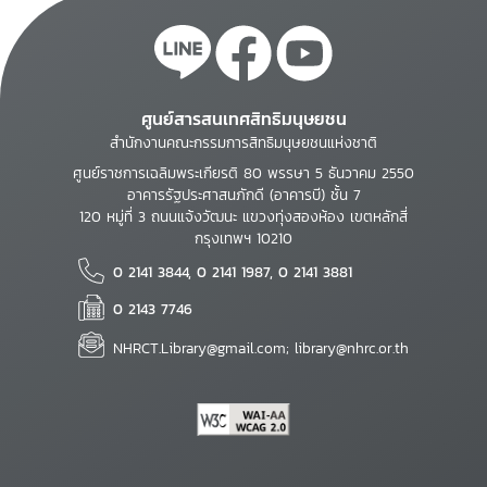
ศูนย์สารสนเทศสิทธิมนุษยชน
สำนักงานคณะกรรมการสิทธิมนุษยชนแห่งชาติ
ศูนย์ราชการเฉลิมพระเกียรติ 80 พรรษา 5 ธันวาคม 2550
อาคารรัฐประศาสนภักดี (อาคารบี) ชั้น 7
120 หมู่ที่ 3 ถนนแจ้งวัฒนะ แขวงทุ่งสองห้อง เขตหลักสี่
กรุงเทพฯ 10210
0 2141 3844, 0 2141 1987, 0 2141 3881
0 2143 7746
NHRCT.Library@gmail.com; library@nhrc.or.th