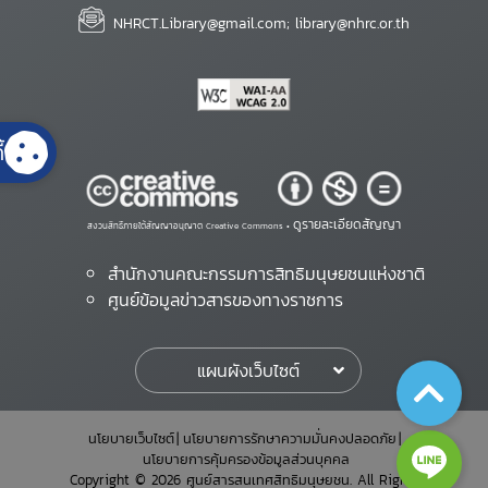
NHRCT.Library@gmail.com; library@nhrc.or.th
้
ดูรายละเอียดสัญญา
สงวนสิทธิ์ภายใต้สัญญาอนุญาต Creative Commons •
สำนักงานคณะกรรมการสิทธิมนุษยชนแห่งชาติ
ศูนย์ข้อมูลข่าวสารของทางราชการ
แผนผังเว็บไซต์
นโยบายเว็บไซต์
นโยบายการรักษาความมั่นคงปลอดภัย
นโยบายการคุ้มครองข้อมูลส่วนบุคคล
Copyright © 2026 ศูนย์สารสนเทศสิทธิมนุษยชน. All Rights