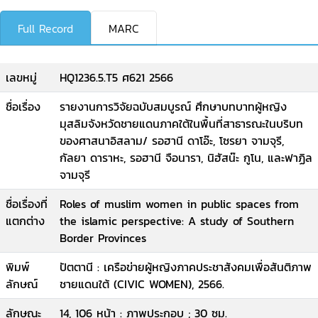
Full Record
MARC
เลขหมู่
HQ1236.5.T5 ศ621 2566
ชื่อเรื่อง
รายงานการวิจัยฉบับสมบูรณ์ ศึกษาบทบาทผู้หญิง
มุสลิมจังหวัดชายแดนภาคใต้ในพื้นที่สาธารณะในบริบท
ของศาสนาอิสลาม/ รอฮานี ดาโอ๊ะ, โซรยา จามจุรี,
กัลยา ดาราหะ, รอฮานี จือนารา, นิฮัสน๊ะ กูโน, และฟาฏิล
จามจุรี
ชื่อเรื่องที่
Roles of muslim women in public spaces from
แตกต่าง
the islamic perspective: A study of Southern
Border Provinces
พิมพ์
ปัตตานี : เครือข่ายผู้หญิงภาคประชาสังคมเพื่อสันติภาพ
ลักษณ์
ชายแดนใต้ (CIVIC WOMEN), 2566.
ลักษณะ
14, 106 หน้า : ภาพประกอบ ; 30 ซม.