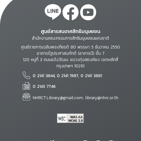
ศูนย์สารสนเทศสิทธิมนุษยชน
สำนักงานคณะกรรมการสิทธิมนุษยชนแห่งชาติ
ศูนย์ราชการเฉลิมพระเกียรติ 80 พรรษา 5 ธันวาคม 2550
อาคารรัฐประศาสนภักดี (อาคารบี) ชั้น 7
120 หมู่ที่ 3 ถนนแจ้งวัฒนะ แขวงทุ่งสองห้อง เขตหลักสี่
กรุงเทพฯ 10210
0 2141 3844, 0 2141 1987, 0 2141 3881
0 2143 7746
NHRCT.Library@gmail.com; library@nhrc.or.th