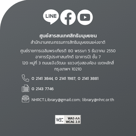
ศูนย์สารสนเทศสิทธิมนุษยชน
สำนักงานคณะกรรมการสิทธิมนุษยชนแห่งชาติ
ศูนย์ราชการเฉลิมพระเกียรติ 80 พรรษา 5 ธันวาคม 2550
อาคารรัฐประศาสนภักดี (อาคารบี) ชั้น 7
120 หมู่ที่ 3 ถนนแจ้งวัฒนะ แขวงทุ่งสองห้อง เขตหลักสี่
กรุงเทพฯ 10210
0 2141 3844, 0 2141 1987, 0 2141 3881
0 2143 7746
NHRCT.Library@gmail.com; library@nhrc.or.th