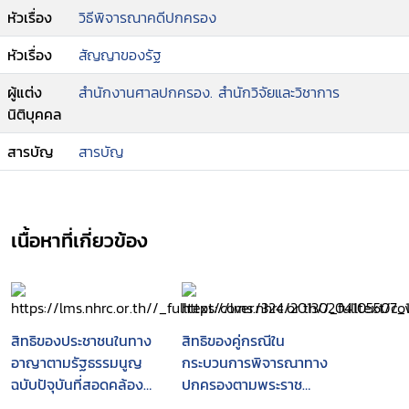
สัญญาซื้อขายที่ดินที่จะถูกเวนคืน
หัวเรื่อง
วิธีพิจารณาคดีปกครอง
--กรณีพิพาทอื่นๆ
--การเสนอข้อพิพาทเกี่ยวกับสัญญาทางปกครองขึ้นสู่
หัวเรื่อง
สัญญาของรัฐ
การพิจารณาของศาล
ผู้แต่ง
สำนักงานศาลปกครอง. สำนักวิจัยและวิชาการ
--วิธีการชั่วคราวก่อนการพิพากษา.
นิติบุคคล
สารบัญ
สารบัญ
เนื้อหาที่เกี่ยวข้อง
สิทธิของประชาชนในทาง
สิทธิของคู่กรณีใน
อาญาตามรัฐธรรมนูญ
กระบวนการพิจารณาทาง
ฉบับปัจุบันที่สอดคล้อง
ปกครองตามพระราช
กับหลักสากล
บัญญัติวิธีปฏิบัติราชการ