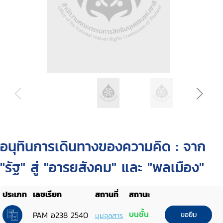
อนุทินการเดินทางของความคิด : จาก
"รัฐ" สู่ "อารยสังคม" และ "พลเมือง"
ประเภท
เลขเรียก
สถานที่
สถานะ
บนชั้น
PAM อ238 2540
ขอยืม
มุมจุลสาร