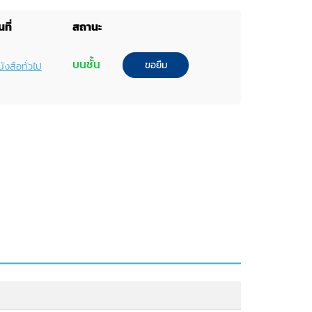
ที่
สถานะ
บนชั้น
ขอยืม
ังสือทั่วไป