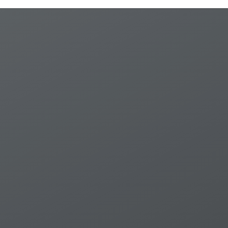
ทรัพยากรธรรมชาติและ
สิ่งแวดล้อมตามมาตรา
46, 56 และ 290 ของ
รัฐธรรมนูญแห่งราช
อาณาจักรไทย พ.ศ. 2540
/ ^cกิตติศักดิ์ ปรกติ