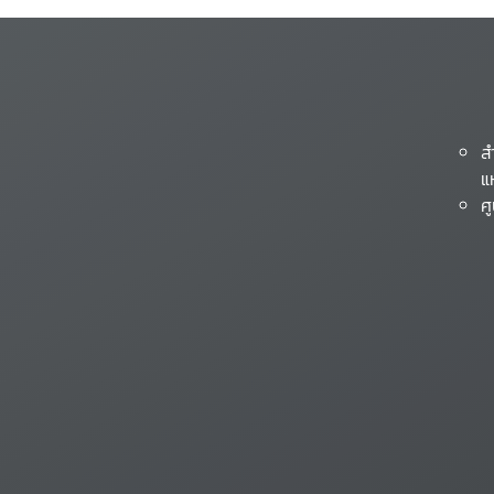
ส
แ
ศ