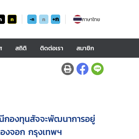
+ก
ก
ก
ก
ภาษาไทย
-ก
ศ
สถิติ
ติดต่อเรา
สมาชิก
ีกองทุนสัจจะพัฒนาการอยู่
นองจอก กรุงเทพฯ