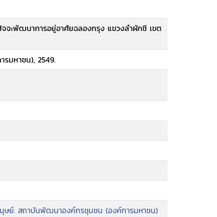
ัจจะพัฒนาการอยู่อาศัยฉลองกรุง แขวงลำผักชี เขต
การมหาชน), 2549.
ุษย์. สถาบันพัฒนาองค์กรชุมชน (องค์การมหาชน)