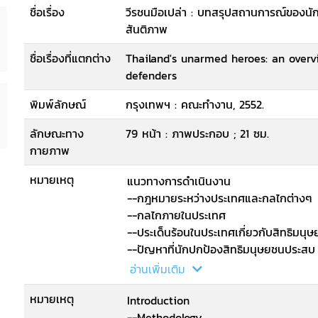
ชื่อเรื่อง
วีรชนมือเปล่า : บทสรุปสถานการณ์ของนั
สันติภาพ
ชื่อเรื่องที่แตกต่าง
Thailand's unarmed heroes: an overv
defenders
พิมพ์ลักษณ์
กรุงเทพฯ : คณะทำงาน, 2552.
ลักษณะทาง
79 หน้า : ภาพประกอบ ; 21 ซม.
กายภาพ
หมายเหตุ
แนวทางการดำเนินงาน
--กฎหมายระหว่างประเทศและกลไกต่างๆ
--กลไกภายในประเทศ
--ประเด็นร้อนในประเทศเกี่ยวกับสิทธิมน
--ปัญหาที่นักปกป้องสิทธิมนุษยชนประส
--บทสรุปและข้อแนะนำ.
อ่านเพิ่มเติม
หมายเหตุ
Introduction
--Methodology