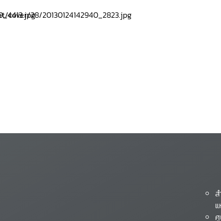
ส
แ
ศ