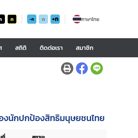
+ก
ก
ก
ก
ภาษาไทย
-ก
ศ
สถิติ
ติดต่อเรา
สมาชิก
ของนักปกป้องสิทธิมนุษยชนไทย
ที่
สถานะ