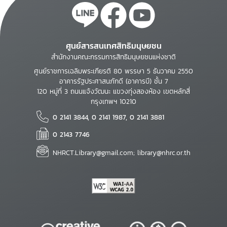
ศูนย์สารสนเทศสิทธิมนุษยชน
สำนักงานคณะกรรมการสิทธิมนุษยชนแห่งชาติ
ศูนย์ราชการเฉลิมพระเกียรติ 80 พรรษา 5 ธันวาคม 2550
อาคารรัฐประศาสนภักดี (อาคารบี) ชั้น 7
120 หมู่ที่ 3 ถนนแจ้งวัฒนะ แขวงทุ่งสองห้อง เขตหลักสี่
กรุงเทพฯ 10210
0 2141 3844, 0 2141 1987, 0 2141 3881
0 2143 7746
NHRCT.Library@gmail.com; library@nhrc.or.th