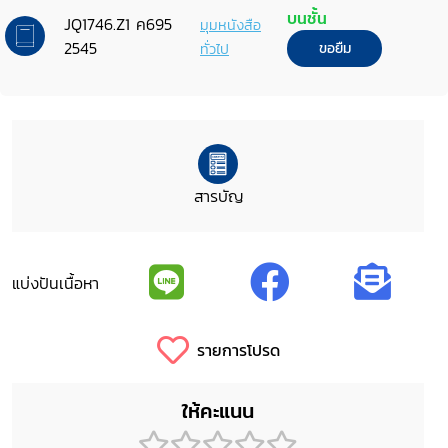
กระทรวง ทบวง กรม (พ.ศ. 2545)
บนชั้น
JQ1746.Z1 ค695
มุมหนังสือ
2545
ทั่วไป
ขอยืม
สารบัญ
แบ่งปันเนื้อหา
รายการโปรด
ให้คะแนน