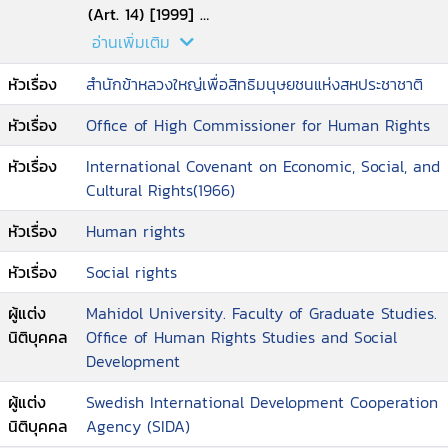
--No.7 - The right to adequate (Art. 11 (1) of
(Art. 14) [1999]
the Covenant) : forced evictions
--No.12 - The right to adequate food (Art. 11)
อ่านเพิ่มเติม
--No.8 - The relationship between economic
[1999]
หัวเรื่อง
สำนักข้าหลวงใหญ่เพื่อสิทธิมนุษยชนแห่งสหประชาชาติ
sanctions and respect for economic, social and
--No.13 - The right to education (Art. 13) [1999]
cultural rights [1997]
--No.14 - The right to the highest attainable
หัวเรื่อง
Office of High Commissioner for Human Rights
--No.9 - The domestic application of the
standard of health (Art. 12) [2000]
Covenant [1998].
--No.15 - The right to water (Arts. 11 and 12)
หัวเรื่อง
International Covenant on Economic, Social, and
[2002].
Cultural Rights(1966)
หัวเรื่อง
Human rights
หัวเรื่อง
Social rights
ผู้แต่ง
Mahidol University. Faculty of Graduate Studies.
นิติบุคคล
Office of Human Rights Studies and Social
Development
ผู้แต่ง
Swedish International Development Cooperation
นิติบุคคล
Agency (SIDA)