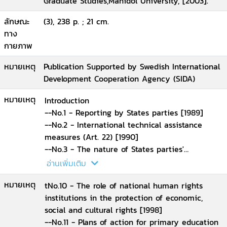
Graduate Studies,Mahidol University, [2003].
ลักษณะ
(3), 238 p. ; 21 cm.
ทาง
กายภาพ
หมายเหตุ
Publication Supported by Swedish International
Development Cooperation Agency (SIDA)
หมายเหตุ
Introduction
--No.1 - Reporting by States parties [1989]
--No.2 - International technical assistance
measures (Art. 22) [1990]
--No.3 - The nature of States parties'
obligations (Art. 2, para. 1) [1990]
อ่านเพิ่มเติม
--No.4 - The right to adequate housing (Art. 11,
หมายเหตุ
para. 1) [1991]
tNo.10 - The role of national human rights
--No.5 - Persons with disabilities [1994]
institutions in the protection of economic,
--No.6 - The economic, social and cultural
social and cultural rights [1998]
rights of older persons [1995]
--No.11 - Plans of action for primary education