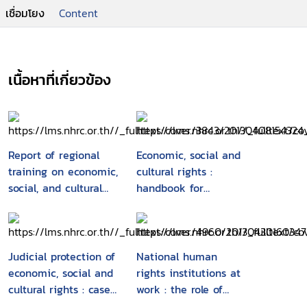
เชื่อมโยง
Content
เนื้อหาที่เกี่ยวข้อง
Report of regional
Economic, social and
training on economic,
cultural rights :
social, and cultural
handbook for
rights : 29 July - 4
national human
August 2002, Kuala
rights institutions
Lumpur, Malaysia
Judicial protection of
National human
economic, social and
rights institutions at
cultural rights : cases
work : the role of
and materials
national human