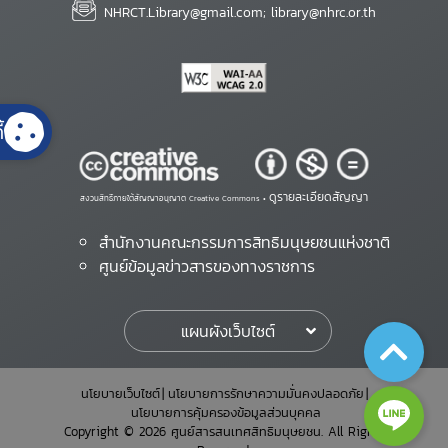
NHRCT.Library@gmail.com; library@nhrc.or.th
้
ดูรายละเอียดสัญญา
สงวนสิทธิ์ภายใต้สัญญาอนุญาต Creative Commons •
สำนักงานคณะกรรมการสิทธิมนุษยชนแห่งชาติ
ศูนย์ข้อมูลข่าวสารของทางราชการ
แผนผังเว็บไซต์
นโยบายเว็บไซต์
นโยบายการรักษาความมั่นคงปลอดภัย
นโยบายการคุ้มครองข้อมูลส่วนบุคคล
Copyright © 2026 ศูนย์สารสนเทศสิทธิมนุษยชน. All Rights