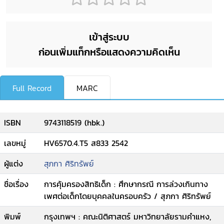
เข้าสู่ระบบ
ก่อนเพิ่มแท็กหรือแสดงความคิดเห็น
Full Record
MARC
ISBN
9743118519 (hbk.)
เลขหมู่
HV6570.4.T5 ส833 2542
ผู้แต่ง
สุภกา ศิริทรัพย์
ชื่อเรื่อง
การคุ้มครองสิทธิเด็ก : ศึกษากรณี การล่วงเกินทาง
เพศต่อเด็กโดยบุคคลในครอบครัว / สุภกา ศิริทรัพย์
พิมพ์
กรุงเทพฯ : คณะนิติศาสตร์ มหาวิทยาลัยรามคำแหง,