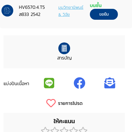
บนชั้น
HV6570.4.T5
มุมวิทยานิพนธ์
ส833 2542
& วิจัย
ขอยืม
สารบัญ
แบ่งปันเนื้อหา
รายการโปรด
ให้คะแนน