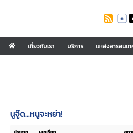
ก
เกี่ยวกับเรา
บริการ
แหล่งสารสนเท
นูจู๊ด...หนูจะหย่า!
ประเภท
เลขเรียก
สถาน