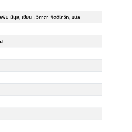
; เดลฟิน มีนุย, เขียน ; วิภาดา กิตติโกวิท, แปล
ed