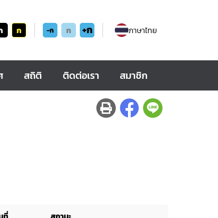
+ก
ก
ก
ก
ภาษาไทย
-ก
ศ
สถิติ
ติดต่อเรา
สมาชิก
ที่
สถานะ