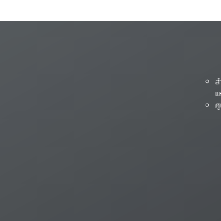
ส
แ
ศ