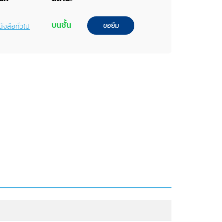
บนชั้น
ขอยืม
ังสือทั่วไป