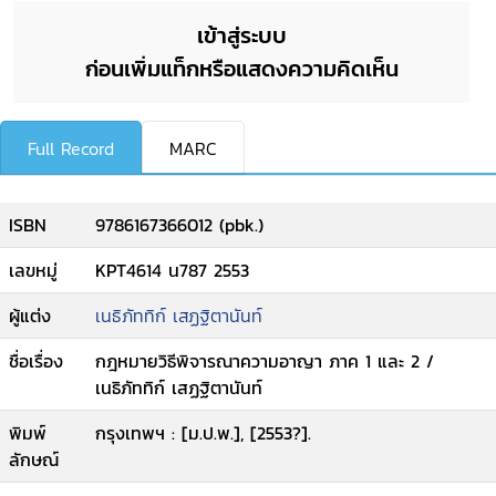
เข้าสู่ระบบ
ก่อนเพิ่มแท็กหรือแสดงความคิดเห็น
Full Record
MARC
ISBN
9786167366012 (pbk.)
เลขหมู่
KPT4614 น787 2553
ผู้แต่ง
เนธิภัททิก์ เสฏฐิตานันท์
ชื่อเรื่อง
กฎหมายวิธีพิจารณาความอาญา ภาค 1 และ 2 /
เนธิภัททิก์ เสฏฐิตานันท์
พิมพ์
กรุงเทพฯ : [ม.ป.พ.], [2553?].
ลักษณ์