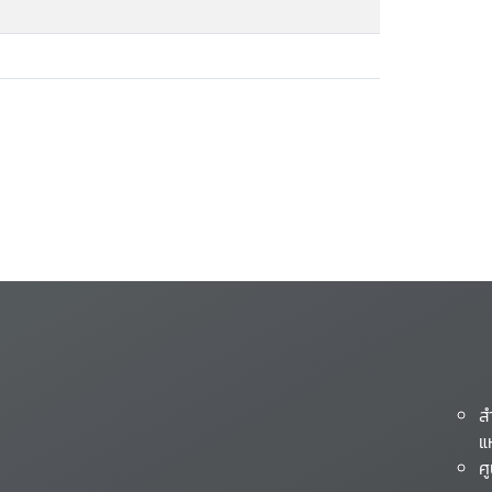
ส
แ
ศ