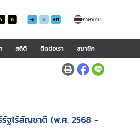
+ก
ก
ก
ก
ภาษาไทย
-ก
ศ
สถิติ
ติดต่อเรา
สมาชิก
รัฐไร้สัญชาติ (พ.ศ. 2568 -