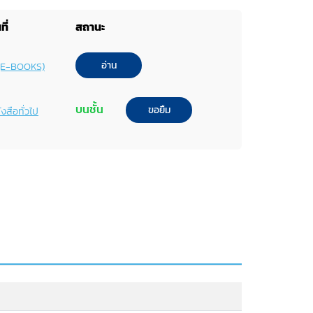
ี่
สถานะ
อ่าน
ก (E-BOOKS)
บนชั้น
ขอยืม
งสือทั่วไป