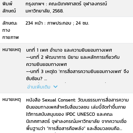
พิมพ์
กรุงเทพฯ : คณะนิเทศศาสตร์ จุฬาลงกรณ์
ลักษณ์
มหาวิทยาลัย, 2568.
ลักษณะ
234 หน้า : ภาพประกอบ ; 24 ซม.
ทาง
กายภาพ
หมายเหตุ
บทที่ 1 เพศ อำนาจ และความยินยอมทางเพศ
--บทที่ 2 พัฒนาการ นิยาม และหลักการเกี่ยวกับ
ความยินยอมทางเพศ
--บทที่ 3 เหตุใด 'การสื่อสารความยินยอมทางเพศ' จึง
ซับซ้อน?
--บทที่ 4 ทักษะการสื่อสารความยินยอมเพื่อสร้าง
อ่านเพิ่มเติม
วัฒนธรรมความยินยอม
หมายเหตุ
--บทที่ 5 ความยินยอมพร้อมใจทางเพศในสื่อ: มิติ
หนังสือ Sexual Consent: วัฒนธรรมการสื่อสารความ
เนื้อหาและองค์กร
ยินยอมทางเพศสำหรับสื่อมวลชน เล่มนี้จัดทำขึ้นภาย
--บทที่ 6 การสร้างวัฒนธรรมความยินยอมในองค์กร
ใต้การสนับสนุนของ IPDC UNESCO และคณะ
--บทที่ 7 หลักสูตรการฝึกอบรมสื่อมวลชนเพื่อส่งเสริม
นิเทศศาสตร์ จุฬาลงกรณ์มหาวิทยาลัย จากความเชื่อ
วัฒนธรรมการสื่อสารด้วยความยินยอมทางเพศ.
พื้นฐานว่า "การสื่อสารคือพลัง" และสื่อมวลชนคือ