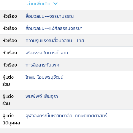
สถาบันสำคัญที่มีบทบาทอย่างยิ่งต่อการกำหนดความ
อ่านเพิ่มเติม
หมาย การตีความ และการสร้างบรรทัดฐานทางสังคม
หัวเรื่อง
สื่อมวลชน--จรรยาบรรณ
เกี่ยวกับเรื่องเพศ ในบริบทที่การคุกคามทางเพศยังคง
เป็นปัญหาเชิงโครงสร้างที่ฝังรากลึกในสังคมไทย การ
หัวเรื่อง
สื่อมวลชน--แง่ศีลธรรมจรรยา
สร้างความเข้าใจที่ถูกต้องเกี่ยวกับความยินยอมทาง
เพศ (Sexual Consent) ในสื่อจึงไม่ไช่เพียงการพัฒนา
หัวเรื่อง
ความรุนแรงในสื่อมวลชน--ไทย
ทักษะรายบุคคลหากแต่เป็นกระบวนการเปลี่ยนผ่าน
วัฒนธรรมสื่อ และสร้างพื้นที่สาธารณะที่ปลอดภัยและ
หัวเรื่อง
จริยธรรมในการทำงาน
เท่าเทียมยิ่งขึ้น.
หัวเรื่อง
การสื่อสารกับเพศ
ผู้แต่ง
โกสุม โอมพรนุวัฒน์
ร่วม
ผู้แต่ง
พิมพ์พจี เย็นอุรา
ร่วม
ผู้แต่ง
จุฬาลงกรณ์มหาวิทยาลัย. คณะนิเทศศาสตร์
นิติบุคคล