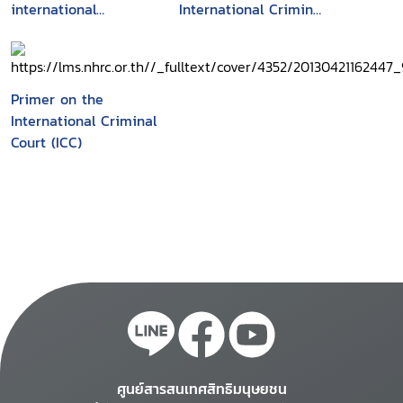
international
International Criminal
accountability : the
Court
search for justice in
a world of states
Primer on the
International Criminal
Court (ICC)
ศูนย์สารสนเทศสิทธิมนุษยชน