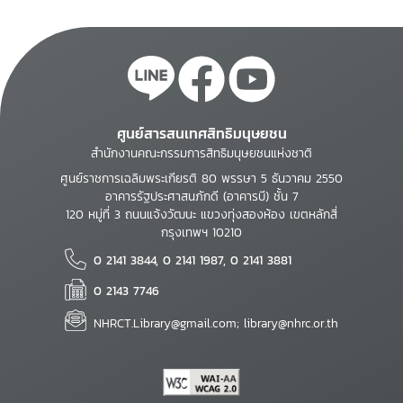
ศูนย์สารสนเทศสิทธิมนุษยชน
สำนักงานคณะกรรมการสิทธิมนุษยชนแห่งชาติ
ศูนย์ราชการเฉลิมพระเกียรติ 80 พรรษา 5 ธันวาคม 2550
อาคารรัฐประศาสนภักดี (อาคารบี) ชั้น 7
120 หมู่ที่ 3 ถนนแจ้งวัฒนะ แขวงทุ่งสองห้อง เขตหลักสี่
กรุงเทพฯ 10210
0 2141 3844, 0 2141 1987, 0 2141 3881
0 2143 7746
NHRCT.Library@gmail.com; library@nhrc.or.th