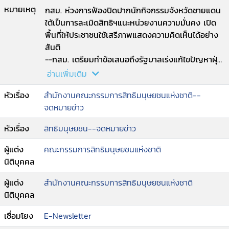
หมายเหตุ
กสม. ห่วงการฟ้องปิดปากนักกิจกรรมจังหวัดชายแดน
ใต้เป็นการละเมิดสิทธิฯแนะหน่วยงานความมั่นคง เปิด
พื้นที่ให้ประชาชนใช้เสรีภาพแสดงความคิดเห็นได้อย่าง
สันติ
--กสม. เตรียมทำข้อเสนอถึงรัฐบาลเร่งแก้ไขปัญหาฝุ่น
PM 2.5 เชิงระบบ ผลักดันให้มีกฎหมายอากาศสะอาด
อ่านเพิ่มเติม
เพื่อคุ้มครองสิทธิในสิ่งแวดล้อมที่ดีของประชาชน
หัวเรื่อง
สำนักงานคณะกรรมการสิทธิมนุษยชนแห่งชาติ--
--สารประธานกรรมการสิทธิมนุษยชนแห่งชาติ เนื่องใน
จดหมายข่าว
^"วันเด็กแห่งชาติ^" ประจำปี 2568
--OHCHR ยินดีที่ประเทศไทยบังคับใช้ กฎหมายสมรส
หัวเรื่อง
สิทธิมนุษยชน--จดหมายข่าว
เท่าเทียม เปิดโอกาสคู่รักเพศเดียวกันแต่งงานได้ตาม
กฎหมาย.
ผู้แต่ง
คณะกรรมการสิทธิมนุษยชนแห่งชาติ
นิติบุคคล
ผู้แต่ง
สำนักงานคณะกรรมการสิทธิมนุษยชนแห่งชาติ
นิติบุคคล
เชื่อมโยง
E-Newsletter