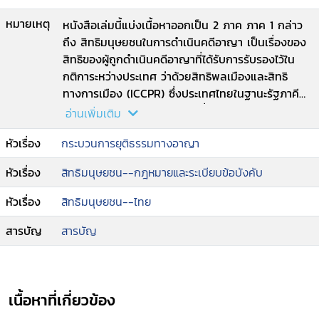
--การปล่อยชั่วคราว.
หมายเหตุ
หนังสือเล่มนี้แบ่งเนื้อหาออกเป็น 2 ภาค ภาค 1 กล่าว
ถึง สิทธิมนุษยชนในการดำเนินคดีอาญา เป็นเรื่องของ
สิทธิของผู้ถูกดำเนินคดีอาญาที่ได้รับการรับรองไว้ใน
กติการะหว่างประเทศ ว่าด้วยสิทธิพลเมืองและสิทธิ
ทางการเมือง (ICCPR) ซึ่งประเทศไทยในฐานะรัฐภาคี
ของกติกาดังกล่าวมีพันธกรณีที่จะต้องดำเนินการให้
อ่านเพิ่มเติม
เกิดการคุ้มครองสิทธิดังกล่าว ทั้งทางการบัญญัติ
หัวเรื่อง
กระบวนการยุติธรรมทางอาญา
กฎหมายและทางปฏิบัติให้สอดคล้องกับมาตรฐานของ
กติกา ดังกล่าว ในส่วนของภาค 2 กล่าวถึง สิทธิมนุษย
หัวเรื่อง
สิทธิมนุษยชน--กฎหมายและระเบียบข้อบังคับ
ชนกับการใช้มาตรการบังคับในคดีอาญา ซึ่งเป็นเรื่อง
ของอำนาจของรัฐที่จำเป็นต้องกระทบสิทธิมนุษยชนเพื่อ
หัวเรื่อง
สิทธิมนุษยชน--ไทย
รักษาความสงบเรียบร้อยและรวบรวมพยานหลักฐานใน
การดำเนินคดีอาญา เช่น การจับการค้น การควบคุม
สารบัญ
สารบัญ
การขัง และการปล่อยชั่วคราว.
เนื้อหาที่เกี่ยวข้อง