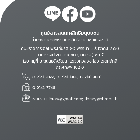
ศูนย์สารสนเทศสิทธิมนุษยชน
สำนักงานคณะกรรมการสิทธิมนุษยชนแห่งชาติ
ศูนย์ราชการเฉลิมพระเกียรติ 80 พรรษา 5 ธันวาคม 2550
อาคารรัฐประศาสนภักดี (อาคารบี) ชั้น 7
120 หมู่ที่ 3 ถนนแจ้งวัฒนะ แขวงทุ่งสองห้อง เขตหลักสี่
กรุงเทพฯ 10210
0 2141 3844, 0 2141 1987, 0 2141 3881
0 2143 7746
NHRCT.Library@gmail.com; library@nhrc.or.th