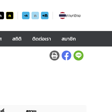
+ก
ก
ก
ก
ภาษาไทย
-ก
ศ
สถิติ
ติดต่อเรา
สมาชิก
ที่
สถานะ