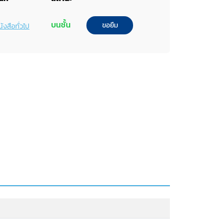
บนชั้น
ขอยืม
ังสือทั่วไป