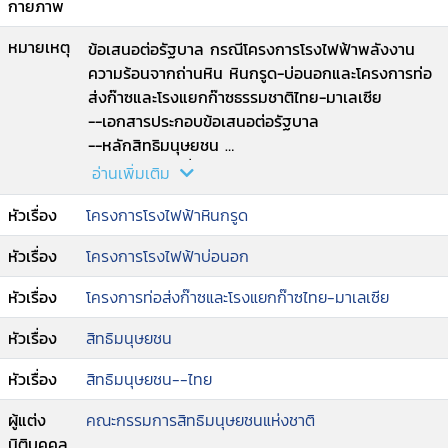
กายภาพ
หมายเหตุ
ข้อเสนอต่อรัฐบาล กรณีโครงการโรงไฟฟ้าพลังงาน
ความร้อนจากถ่านหิน หินกรูด-บ่อนอกและโครงการท่อ
ส่งก๊าซและโรงแยกก๊าซธรรมชาติไทย-มาเลเซีย
--เอกสารประกอบข้อเสนอต่อรัฐบาล
--หลักสิทธิมนุษยชน
--บทบาท หน้าที่ และภารกิจของคณะกรรมการฯ
อ่านเพิ่มเติม
--การวางแผนพัฒนาภูมิภาคและการวางแผนภาค
หัวเรื่อง
โครงการโรงไฟฟ้าหินกรูด
พลังงาน
--การประชาพิจารณ์
หัวเรื่อง
โครงการโรงไฟฟ้าบ่อนอก
--การประเมินผลกระทบทางสิ่งแวดล้อม
--ข้อคิดเห็นต่อการดำเนินโครงการทั้ง 3 โครงการ
หัวเรื่อง
โครงการท่อส่งก๊าซและโรงแยกก๊าซไทย-มาเลเซีย
--ข้อคิดเห็นต่อกระบวนการมีส่วนร่วมในการตัดสินใจ
--ข้อเสนอแนะสำหรับแต่ละกระบวนการในการมีส่วนร่วม
หัวเรื่อง
สิทธิมนุษยชน
ของประชาชน.
หัวเรื่อง
สิทธิมนุษยชน--ไทย
ผู้แต่ง
คณะกรรมการสิทธิมนุษยชนแห่งชาติ
นิติบุคคล