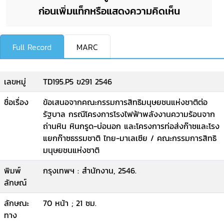
ก่อนเพิ่มแท็กหรือแสดงความคิดเห็น
Full Record
MARC
เลขหมู่
TD195.P5 ข291 2546
ชื่อเรื่อง
ข้อเสนอจากคณะกรรมการสิทธิมนุษยชนแห่งชาติต่อ
รัฐบาล กรณีโครงการโรงไฟฟ้าพลังงานความร้อนจาก
ถ่านหิน หินกรูด-บ่อนอก และโครงการท่อส่งก๊าซและโรง
แยกก๊าซธรรมชาติ ไทย-มาเลเซีย / คณะกรรมการสิทธิ
มนุษยชนแห่งชาติ
พิมพ์
กรุงเทพฯ : สำนักงาน, 2546.
ลักษณ์
ลักษณะ
70 หน้า ; 21 ซม.
ทาง