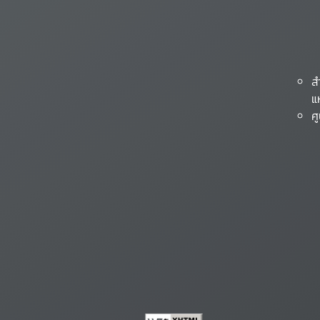
ส
แ
ศ