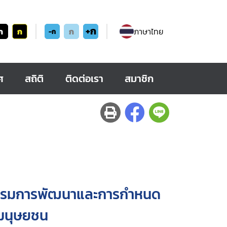
+ก
ก
ก
ก
ภาษาไทย
-ก
ศ
สถิติ
ติดต่อเรา
สมาชิก
กรรมการพัฒนาและการกำหนด
มนุษยชน