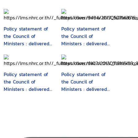
Policy statement of
Policy statement of
the Council of
the Council of
Ministers : delivered
Ministers : delivered
by Prime Minister
by Prime Minister
Abhisit Vejjajiva to
Samak Sundaravej to
the National
the National
Assembly 29
Assembly on Monday
Policy statement of
Policy statement of
December B.E.
18 February B.E.
the Council of
the Council of
2551(2008)
2551(2008)
Ministers : delivered
Ministers : delivered
by Prime Minister
by General Prayut
Yingluck Shinawatra
Chan-o-cha, Prime
to the National
Minister, to the
Assembly Tuesday 23
National Assembly
August B.E. 2554
Tuesday, 25 July B.E.
(2011)
2562 (2019)