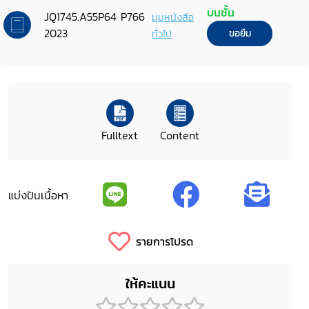
September B.E. 2566 (2023)
บนชั้น
JQ1745.A55P64 P766
มุมหนังสือ
2023
ทั่วไป
ขอยืม
Fulltext
Content
แบ่งปันเนื้อหา
รายการโปรด
ให้คะแนน