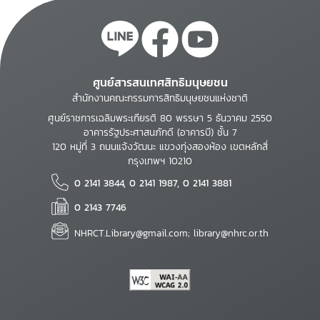
ศูนย์สารสนเทศสิทธิมนุษยชน
สำนักงานคณะกรรมการสิทธิมนุษยชนแห่งชาติ
ศูนย์ราชการเฉลิมพระเกียรติ 80 พรรษา 5 ธันวาคม 2550
อาคารรัฐประศาสนภักดี (อาคารบี) ชั้น 7
120 หมู่ที่ 3 ถนนแจ้งวัฒนะ แขวงทุ่งสองห้อง เขตหลักสี่
กรุงเทพฯ 10210
0 2141 3844, 0 2141 1987, 0 2141 3881
0 2143 7746
NHRCT.Library@gmail.com; library@nhrc.or.th