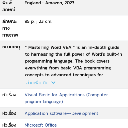
พิมพ์
England : Amazon, 2023.
ลักษณ์
ลักษณะ
95 p. ; 23 cm.
ทาง
กายภาพ
หมายเหตุ
" Mastering Word VBA " is an in-depth guide
to harnessing the full power of Word's built-in
programming language. The book covers
everything from basic VBA programming
concepts to advanced techniques for
automating Word and creating custom Word
อ่านเพิ่มเติม
templates. With step-by-step instructions and
หัวเรื่อง
Visual Basic for Applications (Computer
real-world examples, this book is the perfect
program language)
resource for anyone looking to streamline
their Word workflow and take their skills to the
หัวเรื่อง
Application software--Development
next level. Whether you're a beginner or an
advanced user, "Mastering Word VBA" will help
หัวเรื่อง
Microsoft Office