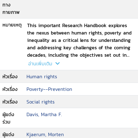
ทาง
กายภาพ
หมายเหตุ
This important Research Handbook explores
the nexus between human rights, poverty and
inequality as a critical lens for understanding
and addressing key challenges of the coming
decades, including the objectives set out in
the Sustainable Development Goals. The
อ่านเพิ่มเติม
Research Handbook starts from the premise
หัวเรื่อง
Human rights
that poverty is not solely an issue of minimum
income and explores the profound ways that
หัวเรื่อง
Poverty--Prevention
deprivation and distributive inequality of
power and capability relate to economic,
หัวเรื่อง
Social rights
social, cultural, civil and political rights.
ผู้แต่ง
Davis, Martha F.
ร่วม
ผู้แต่ง
Kjaerum, Morten