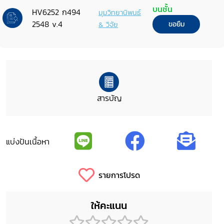
บนชั้น
HV6252 ก494
มุมวิทยานิพนธ์
2548 v.4
& วิจัย
ขอยืม
สารบัญ
แบ่งปันเนื้อหา
รายการโปรด
ให้คะแนน