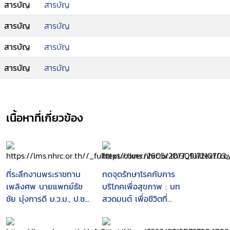
สารบัญ
สารบัญ
สารบัญ
สารบัญ
สารบัญ
สารบัญ
สารบัญ
สารบัญ
เนื้อหาที่เกี่ยวข้อง
ที่ระลึกงานพระราชทาน
กดจุดรักษาโรคกับการ
เพลิงศพ นายแพทย์ธัช
บริโภคเพื่อสุขภาพ : บท
ชัย มุ่งการดี ม.ว.ม., ป.ช.,
สวดมนต์ เพื่อชีวิตที่
ภ.ป.ร.4 ณ เมรุหลวงหน้า
รุ่งเรือง
พลับพลาอิศริยาภรณ์ วัด