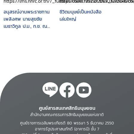
เทพศิรินทราวาส 21
กรกฎาคม 2556
อนุสรณ์งานพระราชทาน
ชีวิตมนุษย์เป็นหนังสือ
เพลิงศพ นายสุขชัย
เล่มใหญ่
เมธาวิกูล ป.ม., ท.ช. ณ
เมรุวัดมกุฏกษัตริยาราม
กรุงเทพมหานคร วัน
จันทร์ที่ 12 กุมภาพันธ์
พุทธศักราช 2550 เวลา
17.00 น.
ศูนย์สารสนเทศสิทธิมนุษยชน
สำนักงานคณะกรรมการสิทธิมนุษยชนแห่งชาติ
ศูนย์ราชการเฉลิมพระเกียรติ 80 พรรษา 5 ธันวาคม 2550
อาคารรัฐประศาสนภักดี (อาคารบี) ชั้น 7