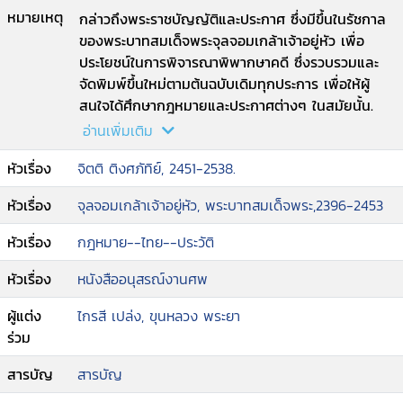
หมายเหตุ
กล่าวถึงพระราชบัญญัติและประกาศ ซึ่งมีขึ้นในรัชกาล
ของพระบาทสมเด็จพระจุลจอมเกล้าเจ้าอยู่หัว เพื่อ
ประโยชน์ในการพิจารณาพิพากษาคดี ซึ่งรวบรวมและ
จัดพิมพ์ขึ้นใหม่ตามต้นฉบับเดิมทุกประการ เพื่อให้ผู้
สนใจได้ศึกษากฎหมายและประกาศต่างๆ ในสมัยนั้น.
อ่านเพิ่มเติม
หัวเรื่อง
จิตติ ติงศภัทิย์, 2451-2538.
หัวเรื่อง
จุลจอมเกล้าเจ้าอยู่หัว, พระบาทสมเด็จพระ,2396-2453
หัวเรื่อง
กฎหมาย--ไทย--ประวัติ
หัวเรื่อง
หนังสืออนุสรณ์งานศพ
ผู้แต่ง
ไกรสี เปล่ง, ขุนหลวง พระยา
ร่วม
สารบัญ
สารบัญ