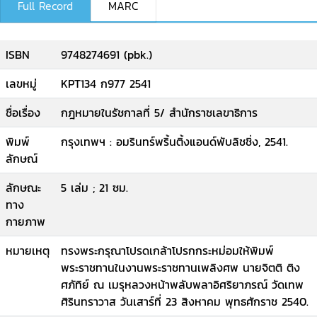
Full Record
MARC
ISBN
9748274691 (pbk.)
เลขหมู่
KPT134 ก977 2541
ชื่อเรื่อง
กฎหมายในรัชกาลที่ 5/ สำนักราชเลขาธิการ
พิมพ์
กรุงเทพฯ : อมรินทร์พริ้นติ้งแอนด์พับลิชชิ่ง, 2541.
ลักษณ์
ลักษณะ
5 เล่ม ; 21 ซม.
ทาง
กายภาพ
หมายเหตุ
ทรงพระกรุณาโปรดเกล้าโปรกกระหม่อมให้พิมพ์
พระราชทานในงานพระราชทานเพลิงศพ นายจิตติ ติง
ศภัทิย์ ณ เมรุหลวงหน้าพลับพลาอิศริยาภรณ์ วัดเทพ
ศิรินทราวาส วันเสาร์ที่ 23 สิงหาคม พุทธศักราช 2540.