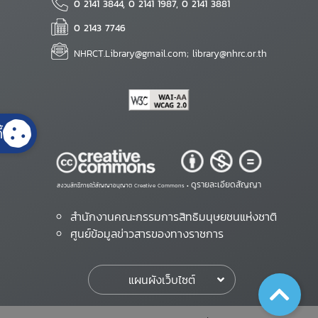
0 2141 3844, 0 2141 1987, 0 2141 3881
0 2143 7746
NHRCT.Library@gmail.com; library@nhrc.or.th
้
ดูรายละเอียดสัญญา
สงวนสิทธิ์ภายใต้สัญญาอนุญาต Creative Commons •
สำนักงานคณะกรรมการสิทธิมนุษยชนแห่งชาติ
ศูนย์ข้อมูลข่าวสารของทางราชการ
แผนผังเว็บไซต์