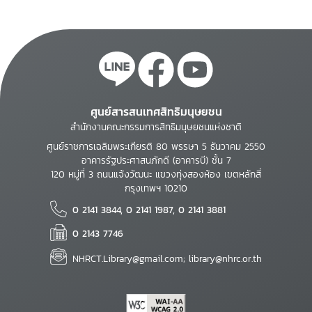
ศูนย์สารสนเทศสิทธิมนุษยชน
สำนักงานคณะกรรมการสิทธิมนุษยชนแห่งชาติ
ศูนย์ราชการเฉลิมพระเกียรติ 80 พรรษา 5 ธันวาคม 2550
อาคารรัฐประศาสนภักดี (อาคารบี) ชั้น 7
120 หมู่ที่ 3 ถนนแจ้งวัฒนะ แขวงทุ่งสองห้อง เขตหลักสี่
กรุงเทพฯ 10210
0 2141 3844, 0 2141 1987, 0 2141 3881
0 2143 7746
NHRCT.Library@gmail.com; library@nhrc.or.th