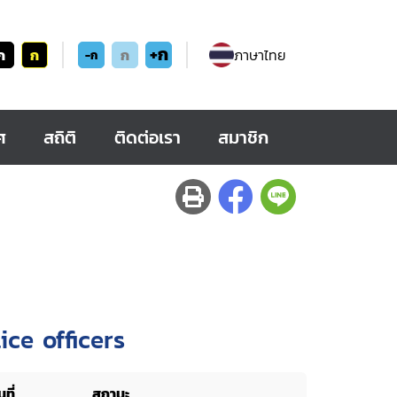
+ก
ก
ก
ก
ภาษาไทย
-ก
ศ
สถิติ
ติดต่อเรา
สมาชิก
ce officers
ที่
สถานะ