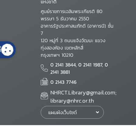
แห่งชาติ
ศูนย์ราชการเฉลิมพระเกียรติ 80
พรรษา 5 ธันวาคม 2550
อาคารรัฐประศาสนภักดี (อาคารบี) ชั้น
7
120 หมู่ที่ 3 ถนนแจ้งวัฒนะ แขวง
ทุ่งสองห้อง เขตหลักสี่
้
กรุงเทพฯ 10210
0 2141 3844, 0 2141 1987, 0
2141 3881
0 2143 7746
NHRCT.Library@gmail.com;
library@nhrc.or.th
แผนผังเว็บไซต์