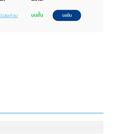
บนชั้น
ขอยืม
ังสือทั่วไป