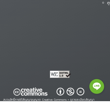
ศ
สงวนสิทธิ์ภายใต้สัญญาอนุญาต Creative Commons •
ดูรายละเอียดสัญญา