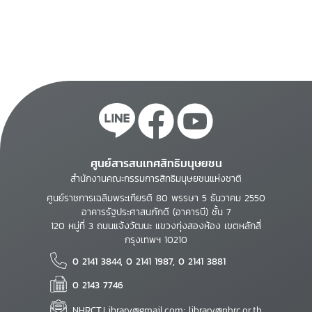
ศูนย์สารสนเทศสิทธิมนุษยชน
สำนักงานคณะกรรมการสิทธิมนุษยชนแห่งชาติ
ศูนย์ราชการเฉลิมพระเกียรติ 80 พรรษา 5 ธันวาคม 2550
อาคารรัฐประศาสนภักดี (อาคารบี) ชั้น 7
120 หมู่ที่ 3 ถนนแจ้งวัฒนะ แขวงทุ่งสองห้อง เขตหลักสี่
กรุงเทพฯ 10210
0 2141 3844, 0 2141 1987, 0 2141 3881
0 2143 7746
NHRCT.Library@gmail.com; library@nhrc.or.th