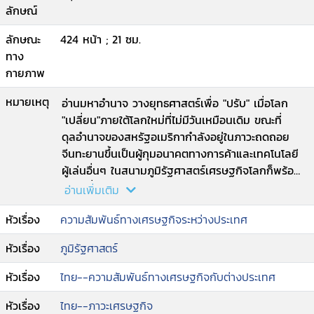
ลักษณ์
ลักษณะ
424 หน้า ; 21 ซม.
ทาง
กายภาพ
หมายเหตุ
อ่านมหาอำนาจ วางยุทธศาสตร์เพื่อ "ปรับ" เมื่อโลก
"เปลี่ยน"ภายใต้โลกใหม่ที่ไม่มีวันเหมือนเดิม ขณะที่
ดุลอำนาจของสหรัฐอเมริกากำลังอยู่ในภาวะถดถอย
จีนทะยานขึ้นเป็นผู้กุมอนาคตทางการค้าและเทคโนโลยี
ผู้เล่นอื่นๆ ในสนามภูมิรัฐศาสตร์เศรษฐกิจโลกก็พร้อม
ขยับเพื่อก้าวกระโดด Amidst the New World Order
อ่านเพิ่มเติม
ไทยในระเบียบโลกใหม่ โดยรองศาสตราจารย์ ดร. ปิติ
หัวเรื่อง
ความสัมพันธ์ทางเศรษฐกิจระหว่างประเทศ
ศรีแสงนาม ชวนสำรวจและทำความเข้าใจโลกที่พลิกผัน
จากการกระชากเปลี่ยนครั้งใหญ่รู้เท่าทันการ
หัวเรื่อง
ภูมิรัฐศาสตร์
เปลี่ยนแปลง ร่วมกำหนดตำแหน่งแห่งที่ บทบาท ท่าที
และ "อนาคต" ของชาติที่คาดหมายและคาดหวังให้เป็น
หัวเรื่อง
ไทย--ความสัมพันธ์ทางเศรษฐกิจกับต่างประเทศ
จริง.
หัวเรื่อง
ไทย--ภาวะเศรษฐกิจ