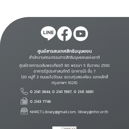
ศูนย์สารสนเทศสิทธิมนุษยชน
สำนักงานคณะกรรมการสิทธิมนุษยชนแห่งชาติ
ศูนย์ราชการเฉลิมพระเกียรติ 80 พรรษา 5 ธันวาคม 2550
อาคารรัฐประศาสนภักดี (อาคารบี) ชั้น 7
120 หมู่ที่ 3 ถนนแจ้งวัฒนะ แขวงทุ่งสองห้อง เขตหลักสี่
กรุงเทพฯ 10210
0 2141 3844, 0 2141 1987, 0 2141 3881
0 2143 7746
NHRCT.Library@gmail.com; library@nhrc.or.th