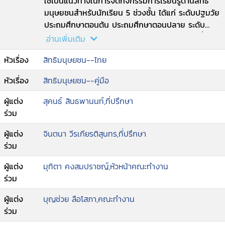
ใช้เป็นแนวทางในการจัดกิจกรรมการเรียนรู้ด้านสิทธิ
มนุษยชนสำหรับนักเรียน 5 ช่วงชั้น ได้แก่ ระดับปฐมวัย
ประถมศึกษาตอนต้น ประถมศึกษาตอนปลาย ระดับ
มัธยมศึกษาตอนต้น และมัธยมศึกษาตอนปลาย เพื่อ
อ่านเพิ่มเติม
ช่วยวางรากฐานสำคัญให้เด็กรู้จักสิทธิ เข้าใจสิทธิ และ
หัวเรื่อง
สิทธิมนุษยชน--ไทย
ไม่ละเมิดสิทธิมนุษยชน.
หัวเรื่อง
สิทธิมนุษยชน--คู่มือ
ผู้แต่ง
สุคนธ์ สินธพานนท์,ที่ปรึกษา
ร่วม
ผู้แต่ง
จินตนา วีรเกียรติสุนทร,ที่ปรึกษา
ร่วม
ผู้แต่ง
มุทิตา คงสมปราชญ์,หัวหน้าคณะทำงาน
ร่วม
ผู้แต่ง
บุญช่วย ลือโสภา,คณะทำงาน
ร่วม