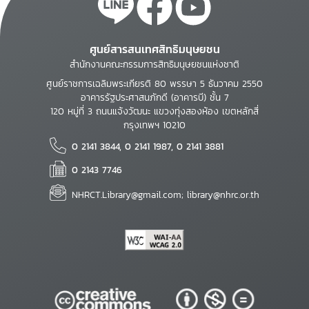
ศูนย์สารสนเทศสิทธิมนุษยชน
สำนักงานคณะกรรมการสิทธิมนุษยชนแห่งชาติ
ศูนย์ราชการเฉลิมพระเกียรติ 80 พรรษา 5 ธันวาคม 2550
อาคารรัฐประศาสนภักดี (อาคารบี) ชั้น 7
120 หมู่ที่ 3 ถนนแจ้งวัฒนะ แขวงทุ่งสองห้อง เขตหลักสี่
กรุงเทพฯ 10210
0 2141 3844, 0 2141 1987, 0 2141 3881
0 2143 7746
NHRCT.Library@gmail.com; library@nhrc.or.th