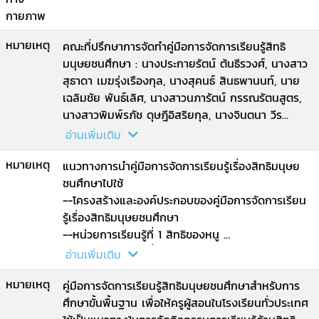
กายภาพ
หมายเหตุ
คณะที่ปรึกษาการจัดทำคู่มือการจัดการเรียนรู้สิทธิ
มนุษยชนศึกษา : นางประกายรัตน์ ต้นธีรวงศ์, นางสาว
สุธาดา เมฆรุ่งเรืองกุล, นางสุคนธ์ สินธพานนท์, นาย
เฉลิมชัย พันธ์เลิศ, นางสาวนภารัตน์ กรรณรัตนสูตร,
นางสาวพิมพ์รภัช ดุษฎีอิสริยกุล, นางจินตนา วีร
เกียรติสุนทร, นางวัธนีย์วรรณ อุราสุข, นางสาว
อ่านเพิ่มเติม
พรสวรรค์ ผลิตาภรณ์.
หมายเหตุ
แนวทางการนำคู่มือการจัดการเรียนรู้เรื่องสิทธิมนุษย
ชนศึกษาไปใช้
--โครงสร้างและองค์ประกอบของคู่มือการจัดการเรียน
รู้เรื่องสิทธิมนุษยชนศึกษา
--หน่วยการเรียนรู้ที่ 1 สิทธิของหนู
--หน่วยการเรียนรู้ที่ 2 การปกป้องคุ้มครองสิทธิเด็ก
อ่านเพิ่มเติม
--หน่วยการเรียนรู้ที่ 3 สิทธิเด็กในการเข้าถึงข้อมูล
หมายเหตุ
ข่าวสาร.
คู่มือการจัดการเรียนรู้สิทธิมนุษยชนศึกษาสำหรับการ
ศึกษาขั้นพื้นฐาน เพื่อให้ครูผู้สอนในโรงเรียนทั่วประเทศ