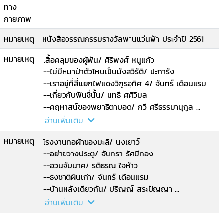
ทาง
กายภาพ
หมายเหตุ
หนังสือวรรณกรรมรางวัลพานแว่นฟ้า ประจำปี 2561
หมายเหตุ
เสื้อคลุมของผู้พัน/ ศิริพงศ์ หนูแก้ว
--ไม่มีหมาป่าตัวไหนเป็นมังสวิรัติ/ ปะการัง
--เราอยู่ที่สี่แยกไฟแดงวิฑูรอุทิศ 4/ จันทร์ เดือนแรม
--เกี่ยวกับฟันซี่นั้น/ นทธี ศศิวิมล
--คฤหาสน์ของพยาธิตาบอด/ กวี ศรีธรรมานุกูล
--จำรัสรอรัก/ นฤพนธ์ สุดสวาท
อ่านเพิ่มเติม
--ชายชรากับปลาในลำธาร/ ชิด ชยากร
หมายเหตุ
--ชิ้นส่วนของความขัดแย้ง/ ธารา ศรีอนุรักษ์
โรงงานทอผ้าของมะลิ/ นงเยาว์
--ดาวส่องเมือง/ รมณ กมลนาวิน
--อย่าขวางประตู/ จันทรา รัศมีทอง
--ยินดีต้อนรับสู่ประภาคาร/ เจษฎา กลิ่นยอ.
--อวนจับนาค/ รติธรณ ใจห้าว
--ธงชาติผืนเก่า/ จันทร์ เดือนแรม
--บ้านหลังเดียวกัน/ ปริญญ์ สระปัญญา
--ปลายทางของเส้นขนาน/ ระวี ตระการจันทร์
อ่านเพิ่มเติม
--ก้าวที่กล้าเพื่อประชาธิปไตย/ นนทพัทธ์ หิรัญเรือง