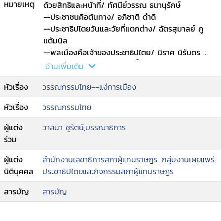
หมายเหตุ
--กิงก่องแก้ว : ร้อยเกี่ยวเหนี่ยวฝันด้วยมือของฉันและ
ด้วยสิทธิและหน้าที่/ ทัศนีย์วรรณ ธนานุรักษ์
มือของเธอ/ สุธีร์ พุ่มกุมาร
--ประชาชนคือต้นทาง/ อภิชาติ ดำดี
--ความแตกต่างที่ลงตัว/ เก้ากานท์
--ประชาธิปไตยวันและวัยที่แตกต่าง/ ฉัตรสุมาลย์ ภู
--ชัยชนะที่แท้จริง.
แต้มนิล
--พลเมืองคือเจ้าของประชาธิปไตย/ นิราศ นิรันดร
--แล้วเธอล่ะ...เป็นใครในเมืองนี้/ ปาลิตา ผลประดับเพ็
อ่านเพิ่มเติม
ชร์
หัวเรื่อง
วรรณกรรมไทย--แง่การเมือง
--เสียงจากกระบอกไม้ไผ่/ สิริวดี.
หัวเรื่อง
วรรณกรรมไทย
ผู้แต่ง
วาสนา ชูรัตน์,บรรณาธิการ
ร่วม
ผู้แต่ง
สำนักงานเลขาธิการสภาผู้แทนราษฎร. กลุ่มงานเผยแพร่
นิติบุคคล
ประชาธิปไตยและกิจกรรมสภาผู้แทนราษฎร
สารบัญ
สารบัญ