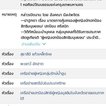
1 หอศิลปวัฒนธรรมแห่งกรุงเทพมหานคร
หมายเหตุ
กล่าวเปิดงาน โดย อังคณา นีละไพจิตร
--ปาฐกถา เรื่อง มาตรการคุุ้มครองผู้หญิงนักปกป้อง
สิทธิมนุษยชน/ ปกป้อง ศรีสนิท
--วิดีทัศน์แนะนำบุคคล กลุ่มบุคคลที่ได้รับการประกาศ
เชิดชูเกียรติ "ผู้หญิงปกป้องสิทธิมนุษยชน" ประจำปี
2562
อ่านเพิ่มเติม
--กล่าวแสดสงความยินดีต่อบุคคล กลุ่มบุคคลที่ได้รับ
หัวเรื่อง
สุธาสินี แก้วเหล็กไหล
การประกาศเชิดชูเกียรติ "ผู้หญิงนักปกป้องสิทธิมนุษย
ชน" ประจำปี 2562/ Katia Chirizzi
หัวเรื่อง
พะเยาว์ อัคฮาด
--พิธีมอบเกียรติบัตร เพื่อยกย่องเชิดชูเกียรติผู้หญิง
นักปกป้องสิทธิมนุษยชน สร้างขวัญและกำลังใจในการ
หัวเรื่อง
เครือข่ายผู้หญิงกลุ่มรักษ์น้ำอูน
ขับเคลื่อนสังคมไทย
--อภิปรายเรื่อง การถอดบทเรียนจากประสบการณ์การ
หัวเรื่อง
เครือข่ายสตรีม้งในประเทศไทย
ต่อสู้ของนักปกป้องสิทธิมนุษยชน/ หทัยรัตน์ พหลทัพ
หัวเรื่อง
เครือข่ายปกป้องสิทธิผู้หญิงมุสลิมในจังหวัดชายแดนภาค
--เครือข่ายผู้หญิงกลุ่มรักษ์น้ำอูน
ใต้
--เครือข่ายสตรีม้งในประเทศไทย
--เครือข่ายปกป้องสิทธิผู้หญิงมุสลิมในจังหวัดชายแดน