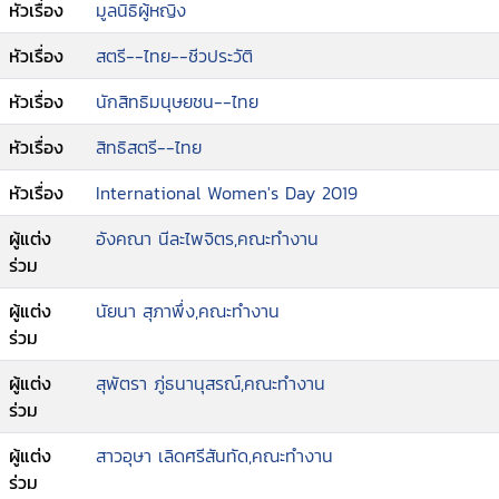
หัวเรื่อง
มูลนิธิผู้หญิง
ภาคใต้
--มูลนิธิผู้หญิง
หัวเรื่อง
สตรี--ไทย--ชีวประวัติ
--สุธาสินี แก้วเหล็กไหล
หัวเรื่อง
นักสิทธิมนุษยชน--ไทย
--พะเยาว์ อัคฮาด
--กล่าวปิดงาน โดย อังคณา นีละไพจิตร.
หัวเรื่อง
สิทธิสตรี--ไทย
หัวเรื่อง
International Women's Day 2019
ผู้แต่ง
อังคณา นีละไพจิตร,คณะทำงาน
ร่วม
ผู้แต่ง
นัยนา สุภาพึ่ง,คณะทำงาน
ร่วม
ผู้แต่ง
สุพัตรา ภู่ธนานุสรณ์,คณะทำงาน
ร่วม
ผู้แต่ง
สาวอุษา เลิดศรีสันทัด,คณะทำงาน
ร่วม