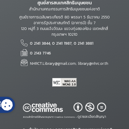
ศูนย์สารสนเทศสิทธิมนุษยชน
สำนักงานคณะกรรมการสิทธิมนุษยชนแห่งชาติ
ศูนย์ราชการเฉลิมพระเกียรติ 80 พรรษา 5 ธันวาคม 2550
อาคารรัฐประศาสนภักดี (อาคารบี) ชั้น 7
120 หมู่ที่ 3 ถนนแจ้งวัฒนะ แขวงทุ่งสองห้อง เขตหลักสี่
กรุงเทพฯ 10210
0 2141 3844, 0 2141 1987, 0 2141 3881
0 2143 7746
NHRCT.Library@gmail.com; library@nhrc.or.th
้
ดูรายละเอียดสัญญา
สงวนสิทธิ์ภายใต้สัญญาอนุญาต Creative Commons •