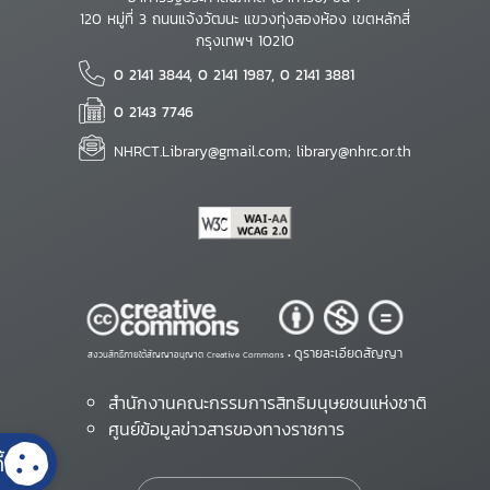
120 หมู่ที่ 3 ถนนแจ้งวัฒนะ แขวงทุ่งสองห้อง เขตหลักสี่
กรุงเทพฯ 10210
0 2141 3844, 0 2141 1987, 0 2141 3881
0 2143 7746
NHRCT.Library@gmail.com; library@nhrc.or.th
ดูรายละเอียดสัญญา
สงวนสิทธิ์ภายใต้สัญญาอนุญาต Creative Commons •
สำนักงานคณะกรรมการสิทธิมนุษยชนแห่งชาติ
ศูนย์ข้อมูลข่าวสารของทางราชการ
้