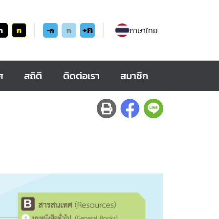
+ก
ก
ก
ก
ภาษาไทย
-ก
ศ
สถิติ
ติดต่อเรา
สมาชิก