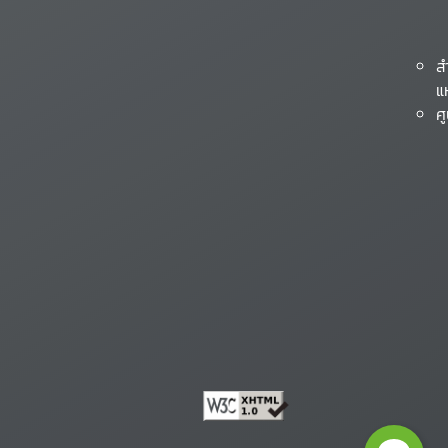
ส
แ
ศ