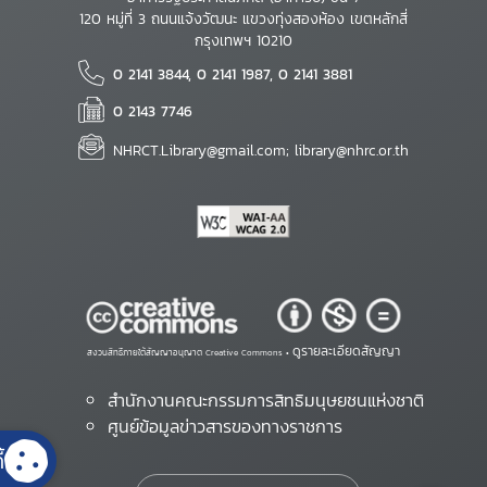
120 หมู่ที่ 3 ถนนแจ้งวัฒนะ แขวงทุ่งสองห้อง เขตหลักสี่
กรุงเทพฯ 10210
0 2141 3844, 0 2141 1987, 0 2141 3881
0 2143 7746
NHRCT.Library@gmail.com; library@nhrc.or.th
ดูรายละเอียดสัญญา
สงวนสิทธิ์ภายใต้สัญญาอนุญาต Creative Commons •
สำนักงานคณะกรรมการสิทธิมนุษยชนแห่งชาติ
ศูนย์ข้อมูลข่าวสารของทางราชการ
้