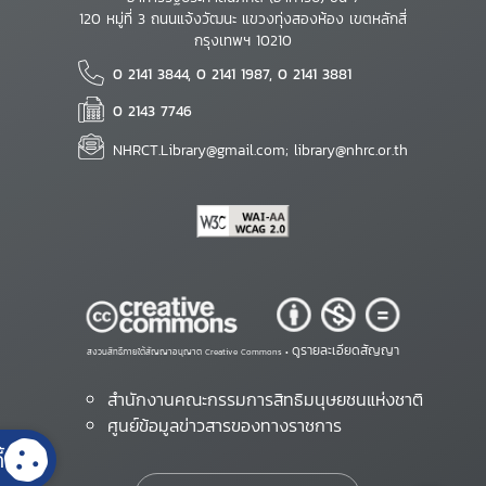
120 หมู่ที่ 3 ถนนแจ้งวัฒนะ แขวงทุ่งสองห้อง เขตหลักสี่
กรุงเทพฯ 10210
0 2141 3844, 0 2141 1987, 0 2141 3881
0 2143 7746
NHRCT.Library@gmail.com; library@nhrc.or.th
ดูรายละเอียดสัญญา
สงวนสิทธิ์ภายใต้สัญญาอนุญาต Creative Commons •
สำนักงานคณะกรรมการสิทธิมนุษยชนแห่งชาติ
ศูนย์ข้อมูลข่าวสารของทางราชการ
้