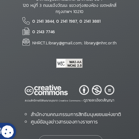
120 หมู่ที่ 3 ถนนแจ้งวัฒนะ แขวงทุ่งสองห้อง เขตหลักสี่
กรุงเทพฯ 10210
0 2141 3844, 0 2141 1987, 0 2141 3881
0 2143 7746
NHRCT.Library@gmail.com; library@nhrc.or.th
ดูรายละเอียดสัญญา
สงวนสิทธิ์ภายใต้สัญญาอนุญาต Creative Commons •
สำนักงานคณะกรรมการสิทธิมนุษยชนแห่งชาติ
ศูนย์ข้อมูลข่าวสารของทางราชการ
้