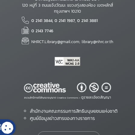
120 หมู่ที่ 3 ถนนแจ้งวัฒนะ แขวงทุ่งสองห้อง เขตหลักสี่
กรุงเทพฯ 10210
0 2141 3844, 0 2141 1987, 0 2141 3881
0 2143 7746
NHRCT.Library@gmail.com; library@nhrc.or.th
ดูรายละเอียดสัญญา
สงวนสิทธิ์ภายใต้สัญญาอนุญาต Creative Commons •
สำนักงานคณะกรรมการสิทธิมนุษยชนแห่งชาติ
ศูนย์ข้อมูลข่าวสารของทางราชการ
้