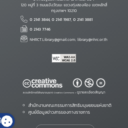
120 หมู่ที่ 3 ถนนแจ้งวัฒนะ แขวงทุ่งสองห้อง เขตหลักสี่
กรุงเทพฯ 10210
0 2141 3844, 0 2141 1987, 0 2141 3881
0 2143 7746
NHRCT.Library@gmail.com; library@nhrc.or.th
ดูรายละเอียดสัญญา
สงวนสิทธิ์ภายใต้สัญญาอนุญาต Creative Commons •
สำนักงานคณะกรรมการสิทธิมนุษยชนแห่งชาติ
ศูนย์ข้อมูลข่าวสารของทางราชการ
้