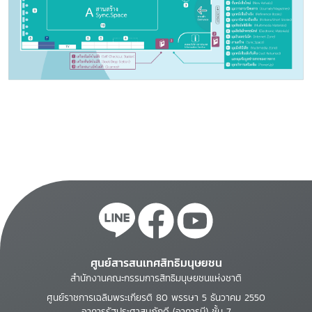
ศูนย์สารสนเทศสิทธิมนุษยชน
สำนักงานคณะกรรมการสิทธิมนุษยชนแห่งชาติ
ศูนย์ราชการเฉลิมพระเกียรติ 80 พรรษา 5 ธันวาคม 2550
อาคารรัฐประศาสนภักดี (อาคารบี) ชั้น 7