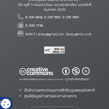
120 หมู่ที่ 3 ถนนแจ้งวัฒนะ แขวงทุ่งสองห้อง เขตหลักสี่
กรุงเทพฯ 10210
0 2141 3844, 0 2141 1987, 0 2141 3881
0 2143 7746
NHRCT.Library@gmail.com; library@nhrc.or.th
ดูรายละเอียดสัญญา
สงวนสิทธิ์ภายใต้สัญญาอนุญาต Creative Commons •
สำนักงานคณะกรรมการสิทธิมนุษยชนแห่งชาติ
ศูนย์ข้อมูลข่าวสารของทางราชการ
้