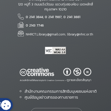
120 หมู่ที่ 3 ถนนแจ้งวัฒนะ แขวงทุ่งสองห้อง เขตหลักสี่
กรุงเทพฯ 10210
0 2141 3844, 0 2141 1987, 0 2141 3881
0 2143 7746
NHRCT.Library@gmail.com; library@nhrc.or.th
ดูรายละเอียดสัญญา
สงวนสิทธิ์ภายใต้สัญญาอนุญาต Creative Commons •
สำนักงานคณะกรรมการสิทธิมนุษยชนแห่งชาติ
ศูนย์ข้อมูลข่าวสารของทางราชการ
้