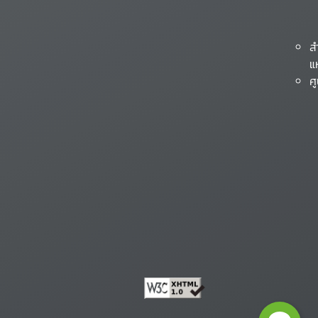
ส
แ
ศ