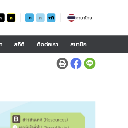
+ก
ก
ก
ก
ภาษาไทย
-ก
ศ
สถิติ
ติดต่อเรา
สมาชิก